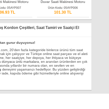
ti Makinesi Motoru
Duvar Saati Makinesi Motoru
ması Set (18 mm)
Mekanizması Set (16 mm)
Kodu: 05AYP007
Ürün Kodu: 05AYP006
06.93 TL
101.30 TL
 Kordon Çeşitleri, Saat Tamiri ve Saatçi El
ktan gurur duyuyoruz!
k.com, 20'den fazla kategoride binlerce ürünü tüm saat
ak için çalışıyor ve Türkiye online saat parçası ve el aleti
esine, her saatçiye, her depoya, her ihtiyaca ve bütçeye
a
dünyaca ünlü markalara
, en aranılan ürünlerden en çok
sında yıllardır bir numara olan, en sevilen ve en
ş
deneyimi yaşamanızı hedefliyor. Bu yüzden geliştirdiği
 iade, kapıda ödeme gibi hizmetleriyle online alışverişi