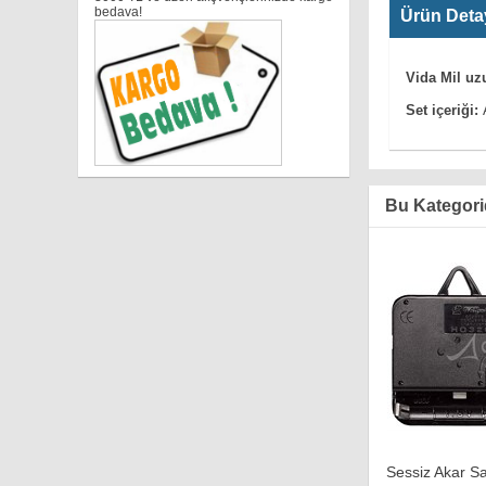
bedava!
Ürün Deta
Vida Mil u
Set içeriği:
A
Bu Kategori
Sessiz Akar San