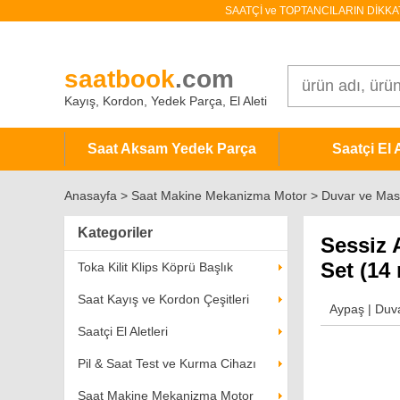
SAATÇİ ve TOPTANCILARIN DİKKATİNE!
saatbook
.com
Kayış, Kordon, Yedek Parça, El Aleti
Saat Aksam Yedek Parça
Saatçi El A
Anasayfa
>
Saat Makine Mekanizma Motor > Duvar ve Mas
Kategoriler
Sessiz 
Set (14
Toka Kilit Klips Köprü Başlık
Saat Kayış ve Kordon Çeşitleri
Aypaş
|
Duva
Saatçi El Aletleri
Pil & Saat Test ve Kurma Cihazı
Saat Makine Mekanizma Motor