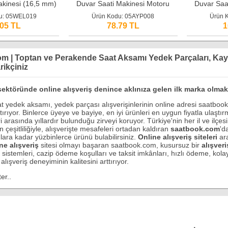
akinesi (16,5 mm)
Duvar Saati Makinesi Motoru
Duvar Saa
Mekanizması Set (14 mm)
Mekaniz
u: 05WEL019
Ürün Kodu: 05AYP008
Ürün 
.05 TL
78.79 TL
1
 | Toptan ve Perakende Saat Aksamı Yedek Parçaları, Kayış
rikçiniz
sektöründe online alışveriş denince aklınıza gelen ilk marka olma
at yedek aksamı, yedek parçası alışverişinlerinin online adresi saatboo
ırıyor. Binlerce üyeye ve bayiye, en iyi ürünleri en uygun fiyatla ulaştırm
eri arasında yıllardır bulunduğu zirveyi koruyor. Türkiye'nin her il ve ilç
 çeşitliliğiyle, alışverişte mesafeleri ortadan kaldıran
saatbook.com
'd
lara kadar yüzbinlerce ürünü bulabilirsiniz.
Online alışveriş siteleri
ara
ne alışveriş
sitesi olmayı başaran saatbook.com, kusursuz bir
alışveri
istemleri, cazip ödeme koşulları ve taksit imkânları, hızlı ödeme, kolay
 alışveriş deneyiminin kalitesini arttırıyor.
er..