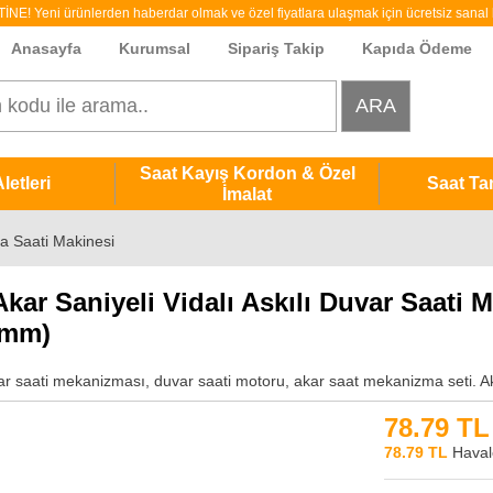
 Yeni ürünlerden haberdar olmak ve özel fiyatlara ulaşmak için ücretsiz sanal b
Anasayfa
Kurumsal
Sipariş Takip
Kapıda Ödeme
Saat Kayış Kordon & Özel
letleri
Saat Ta
İmalat
a Saati Makinesi
Akar Saniyeli Vidalı Askılı Duvar Saati
 mm)
r saati mekanizması, duvar saati motoru, akar saat mekanizma seti. Akre
78.79 TL
78.79 TL
Havale