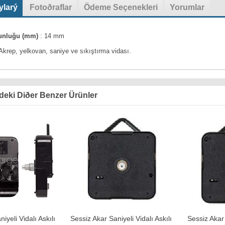
ylarý
Fotoðraflar
Ödeme Seçenekleri
Yorumlar
zunluğu (mm)
: 14 mm
krep, yelkovan, saniye ve sıkıştırma vidası
.
deki Diðer Benzer Ürünler
iyeli Vidalı Askılı
Sessiz Akar Saniyeli Vidalı Askılı
Sessiz Akar 