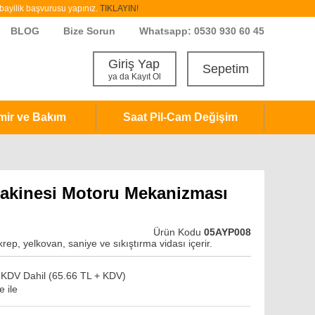
ayilik başvurusu yapınız.
TIKLAYIN!
BLOG
Bize Sorun
Whatsapp: 0530 930 60 45
Giriş Yap
Sepetim
ya da Kayıt Ol
mir ve Bakım
Saat Pil-Cam Değişim
 Makinesi Motoru Mekanizması
Ürün Kodu
05AYP008
p, yelkovan, saniye ve sıkıştırma vidası içerir.
KDV Dahil (
65.66 TL + KDV
)
 ile