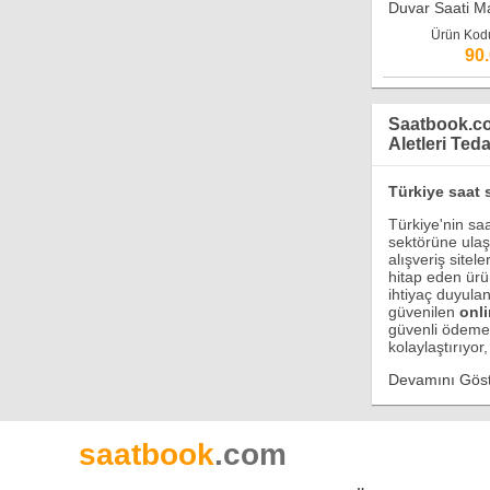
Duvar Saati M
Ürün Kod
90
Saatbook.com
Aletleri Teda
Türkiye saat 
Türkiye'nin sa
sektörüne ulaşt
alışveriş sitel
hitap eden ürün
ihtiyaç duyulan
güvenilen
onli
güvenli ödeme s
kolaylaştırıyor,
Devamını Göst
saatbook
.com